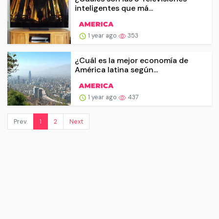
inteligentes que má...
1 year ago
353
¿Cuál es la mejor economía de
América latina según...
1 year ago
437
Prev.
1
2
Next