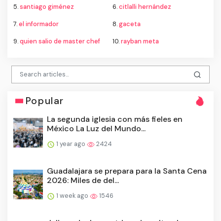
5.
santiago giménez
6.
citlalli hernández
7.
el informador
8.
gaceta
9.
quien salio de master chef
10.
rayban meta
Popular
La segunda iglesia con más fieles en
México La Luz del Mundo...
1 year ago
2424
Guadalajara se prepara para la Santa Cena
2026: Miles de del...
1 week ago
1546