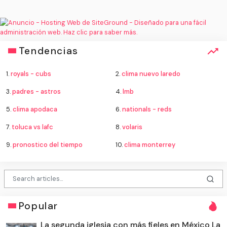
Tendencias
1.
royals - cubs
2.
clima nuevo laredo
3.
padres - astros
4.
lmb
5.
clima apodaca
6.
nationals - reds
7.
toluca vs lafc
8.
volaris
9.
pronostico del tiempo
10.
clima monterrey
Popular
La segunda iglesia con más fieles en México La