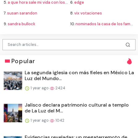
5.
a que hora sale mi vida con los chicos walter 3
6.
edge
7.
susan sarandon
8.
vix votaciones
9.
sandra bullock
10.
nominados la casa de los famosos
Popular
La segunda iglesia con más fieles en México La
Luz del Mundo...
1 year ago
2424
Jalisco declara patrimonio cultural a templo
de La Luz del M...
1 year ago
1042
Evidencias reveladas: un megaterremoto de