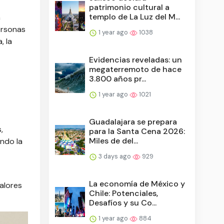
patrimonio cultural a
templo de La Luz del M...
n
ersonas
1 year ago
1038
, la
Evidencias reveladas: un
megaterremoto de hace
3.800 años pr...
1 year ago
1021
Guadalajara se prepara
,
para la Santa Cena 2026:
Miles de del...
ndo la
3 days ago
929
La economía de México y
alores
Chile: Potenciales,
Desafíos y su Co...
1 year ago
884