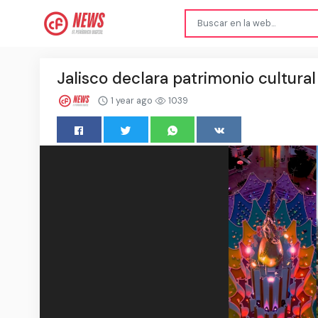
Jalisco declara patrimonio cultura
1 year ago
1039