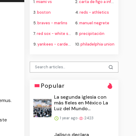
1.
miami vs
2.
carta de figo a infantino
3.
boston
4.
reds - athletics
5.
braves - marlins
6.
manuel negrete
7.
red sox - white sox
8.
precipitación
9.
yankees - cardenales
10.
philadelphia union
Popular
La segunda iglesia con
Lemus.
más fieles en México La
Luz del Mundo...
1 year ago
2423
este
Jalisco declara