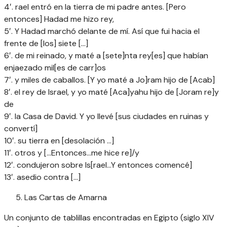
4′. rael entró en la tierra de mi padre antes. [Pero
entonces] Hadad me hizo rey,
5′. Y Hadad marchó delante de mí. Así que fui hacia el
frente de [los] siete […]
6′. de mi reinado, y maté a [sete]nta rey[es] que habían
enjaezado mil[es de carr]os
7′. y miles de caballos. [Y yo maté a Jo]ram hijo de [Acab]
8′. el rey de Israel, y yo maté [Aca]yahu hijo de [Joram re]y
de
9′. la Casa de David. Y yo llevé [sus ciudades en ruinas y
convertí]
10′. su tierra en [desolación …]
11′. otros y […Entonces…me hice re]/y
12′. condujeron sobre Is[rael…Y entonces comencé]
13′. asedio contra […]
Las Cartas de Amarna
Un conjunto de tablillas encontradas en Egipto (siglo XIV