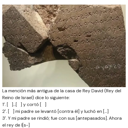
La mención más antigua de la casa de Rey David (Rey del
Reino de Israel) dice lo siguiente:
1′. [ ]…[ ] y cortó [ ]
2′. [ ] mi padre se levantó [contra él] y luchó en […]
3′. Y mi padre se rindió; fue con sus [antepasados]. Ahora
el rey de I[s-]