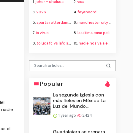
1.
johor - chelsea
2.
visa
3.
2026
4.
feyenoord
5.
sparta rotterdam - feyenoord
6.
manchester city - atlético madrid
7.
ia virus
8.
la ultima casa pelicula netflix
9.
toluca fc vs lafc standings
10.
nadie nos va a extrañar reparto
Popular
La segunda iglesia con
más fieles en México La
del
Luz del Mundo...
 nadie
1 year ago
2424
as el
Guadalajara se prepara