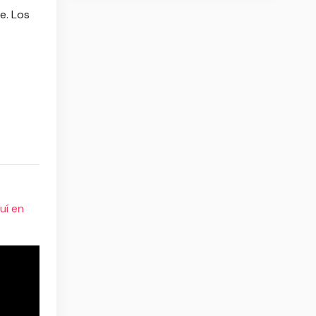
e. Los
uí en