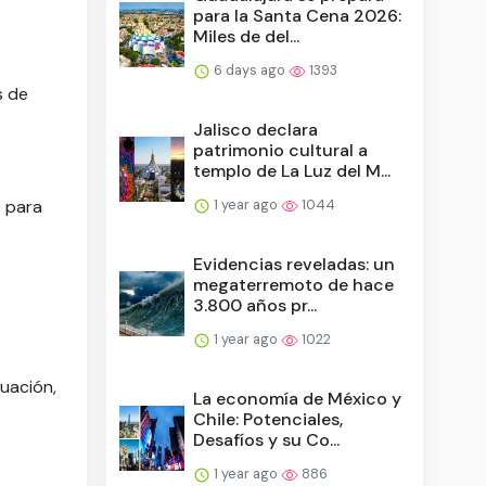
para la Santa Cena 2026:
Miles de del...
6 days ago
1393
s de
Jalisco declara
patrimonio cultural a
templo de La Luz del M...
1 year ago
1044
) para
Evidencias reveladas: un
megaterremoto de hace
3.800 años pr...
1 year ago
1022
nuación,
La economía de México y
Chile: Potenciales,
Desafíos y su Co...
1 year ago
886