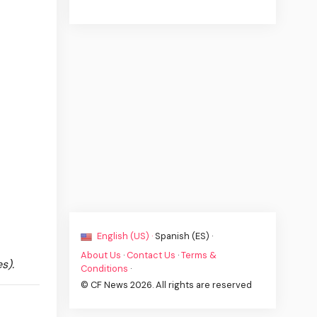
English (US) ·
Spanish (ES) ·
About Us
·
Contact Us
·
Terms &
s).
Conditions
·
© CF News 2026. All rights are reserved