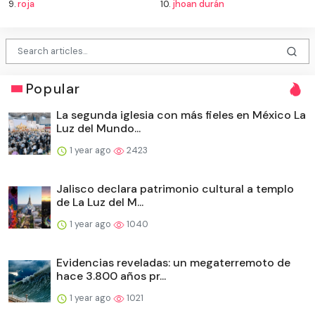
9.
roja
10.
jhoan durán
Popular
La segunda iglesia con más fieles en México La
Luz del Mundo...
1 year ago
2423
Jalisco declara patrimonio cultural a templo
de La Luz del M...
1 year ago
1040
Evidencias reveladas: un megaterremoto de
hace 3.800 años pr...
1 year ago
1021