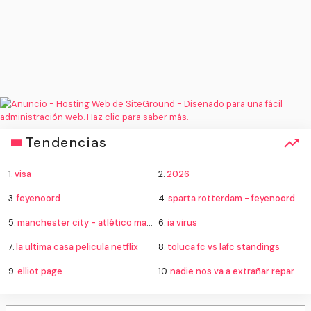
Tendencias
1.
visa
2.
2026
3.
feyenoord
4.
sparta rotterdam - feyenoord
5.
manchester city - atlético madrid
6.
ia virus
7.
la ultima casa pelicula netflix
8.
toluca fc vs lafc standings
9.
elliot page
10.
nadie nos va a extrañar reparto