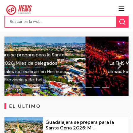
La FMS World Series 2025 llega a su
Previous
Next
clímax: Fechas y sedes de las últimas
jornadas
EL ÚLTIMO
Guadalajara se prepara para la
Santa Cena 2026: Mi...