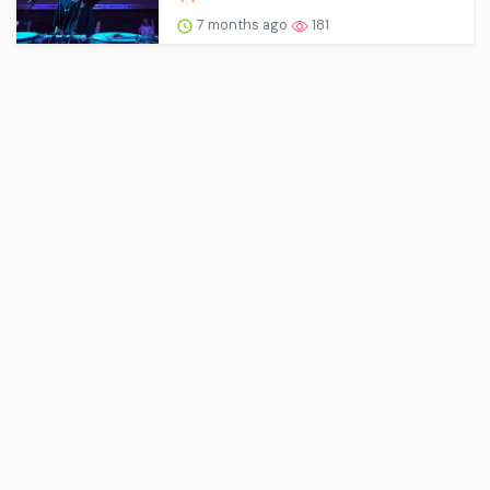
7 months ago
181