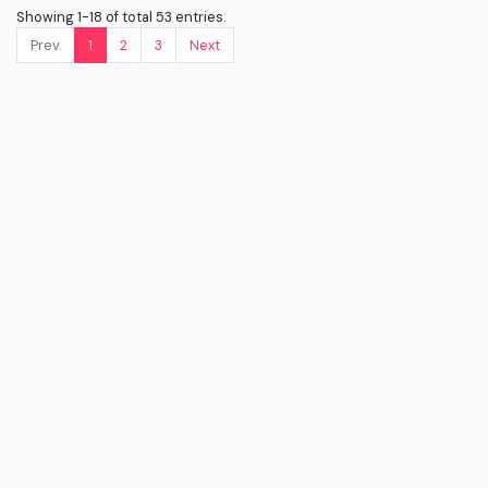
Showing 1-18 of total 53 entries.
Prev.
1
2
3
Next