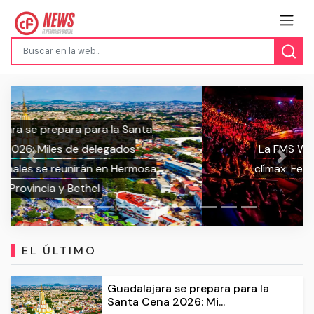
La FMS World Series 2025 llega a su
Previous
Next
clímax: Fechas y sedes de las últimas
jornadas
EL ÚLTIMO
Guadalajara se prepara para la
Santa Cena 2026: Mi...