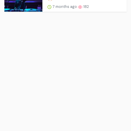
7 months ago
182