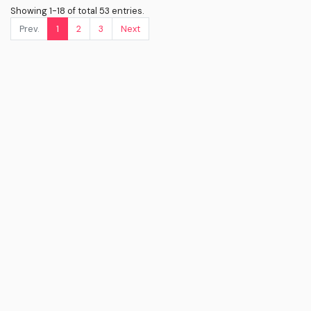
Showing 1-18 of total 53 entries.
Prev.
1
2
3
Next