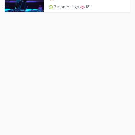
7 months ago
181