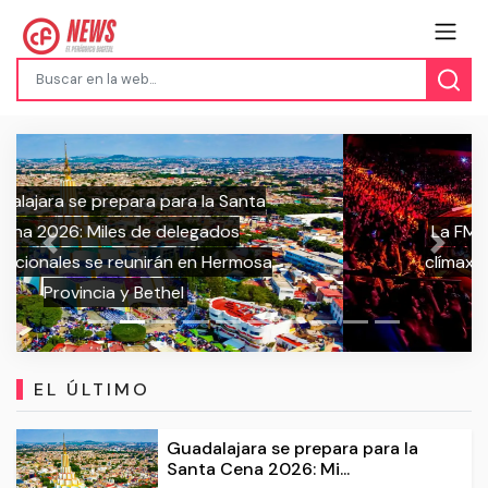
La FMS World Series 2025 llega a su
Previous
Next
clímax: Fechas y sedes de las últimas
jornadas
EL ÚLTIMO
Guadalajara se prepara para la
Santa Cena 2026: Mi...