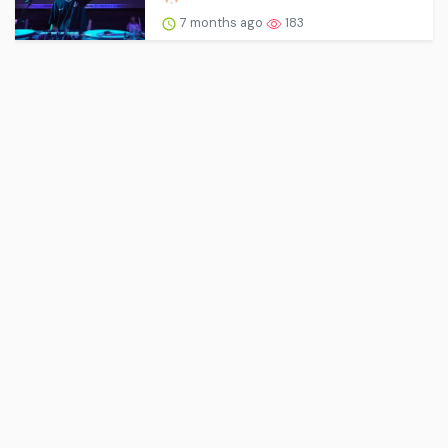
7 months ago
183