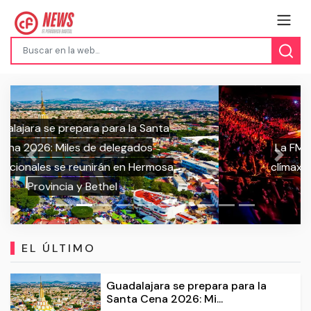
La FMS World Series 2025 llega a su
Previous
Next
clímax: Fechas y sedes de las últimas
jornadas
EL ÚLTIMO
Guadalajara se prepara para la
Santa Cena 2026: Mi...