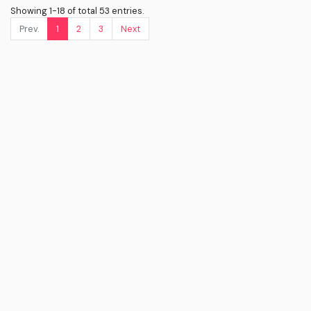
Showing 1-18 of total 53 entries.
Prev.
1
2
3
Next