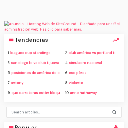
Tendencias
1.
leagues cup standings
2.
club américa vs portland timbers standings
3.
san diego fc vs club tijuana standings
4.
simulacro nacional
5.
posiciones de américa de cali contra atlético nacional
6.
ese pérez
7.
antony
8.
violante
9.
que carreteras están bloqueadas hoy
10.
anne hathaway
Popular